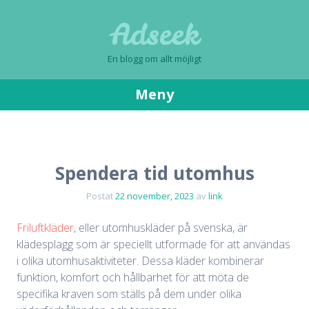
Adseek
En blogg om allt möjligt
Meny
Gå
till
innehåll
Spendera tid utomhus
Postat
22 november, 2023
av
link
Friluftkläder
, eller utomhuskläder på svenska, är
klädesplagg som är speciellt utformade för att användas
i olika utomhusaktiviteter. Dessa kläder kombinerar
funktion, komfort och hållbarhet för att möta de
specifika kraven som ställs på dem under olika